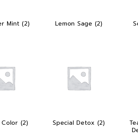
er Mint
(2)
Lemon Sage
(2)
S
l Color
(2)
Special Detox
(2)
Te
D