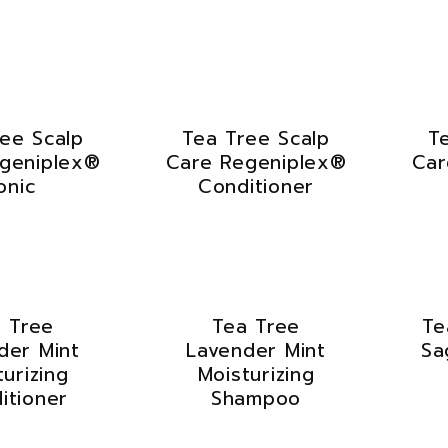
ee Scalp
Tea Tree Scalp
T
geniplex®
Care Regeniplex®
Car
onic
Conditioner
 Tree
Tea Tree
Te
der Mint
Lavender Mint
Sa
turizing
Moisturizing
itioner
Shampoo