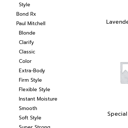
Style
Bond Rx
Lavend
Paul Mitchell
Blonde
Clarify
Classic
Color
Extra-Body
Firm Style
Flexible Style
Instant Moisture
Smooth
Specia
Soft Style
Super Strong