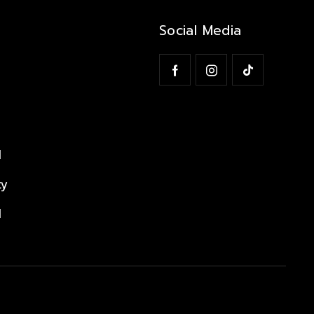
Social Media
l
ty
l