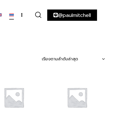
@paulmitchell
ความ
@paulmitchell