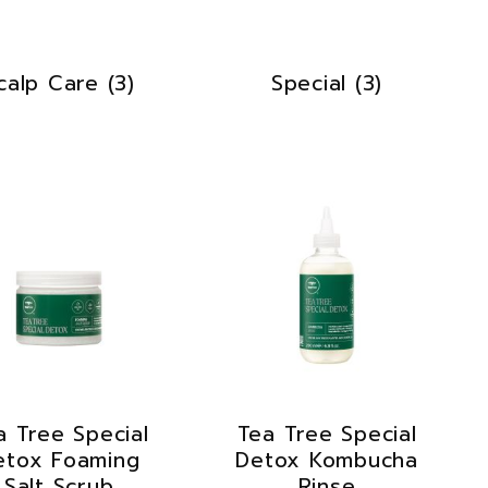
calp Care
(3)
Special
(3)
a Tree Special
Tea Tree Special
etox Foaming
Detox Kombucha
Salt Scrub
Rinse