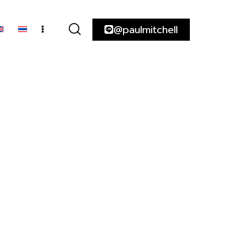
@paulmitchell
Repair
@paulmitchell