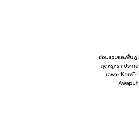
ซ่อมแซมและฟื้นฟ
สุดหรูหรา ประก
เฉพาะ KeraTri
Awapuhi 