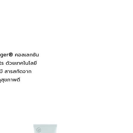
inger® คอลเลกชัน
s ด้วยเทคโนโลยี
คมี สารสกัดจาก
ูสุขภาพดี