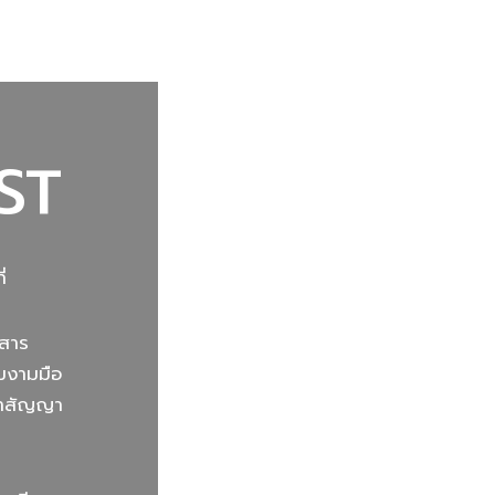
ST
่
กสาร
ามงามมือ
นคำสัญญา