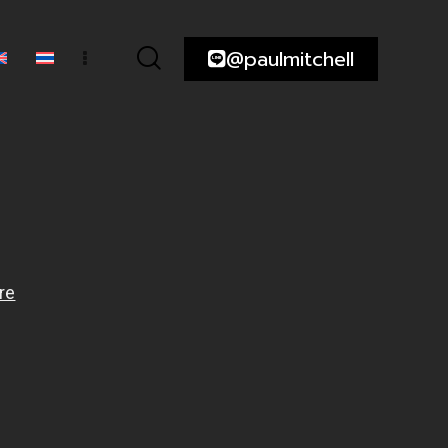
@paulmitchell
ความ
@paulmitchell