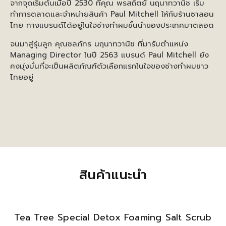
จากจุดเริ่มต้นเมื่อปี 2530 ที่คุณ พรสถิตย์ นฤนาทวานิช เริ่ม
ทำการตลาดและจำหน่ายสินค้า Paul Mitchell ให้กับร้านซาลอน
ไทย ทางแบรนด์ได้อยู่ในใจช่างทำผมชั้นนำของประเทศมาตลอด
จนมาสู่รุ่นลูก คุณชลภัทร นฤนาทวานิช ที่มารับตำแหน่ง
Managing Director ในปี 2563 แบรนด์ Paul Mitchell ยัง
คงมุ่งมั่นที่จะเป็นผลิตภัณฑ์ตัวเลือกแรกในใจของช่างทำผมชาว
ไทยอยู่
สินค้าแนะนำ
Tea Tree Special Detox Foaming Salt Scrub