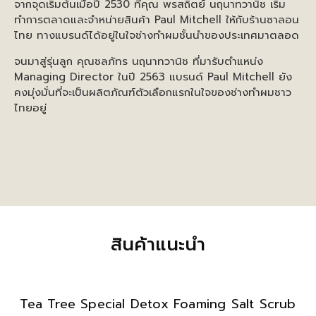
จากจุดเริ่มต้นเมื่อปี 2530 ที่คุณ พรสถิตย์ นฤนาทวานิช เริ่ม
ทำการตลาดและจำหน่ายสินค้า Paul Mitchell ให้กับร้านซาลอน
ไทย ทางแบรนด์ได้อยู่ในใจช่างทำผมชั้นนำของประเทศมาตลอด
จนมาสู่รุ่นลูก คุณชลภัทร นฤนาทวานิช ที่มารับตำแหน่ง
Managing Director ในปี 2563 แบรนด์ Paul Mitchell ยัง
คงมุ่งมั่นที่จะเป็นผลิตภัณฑ์ตัวเลือกแรกในใจของช่างทำผมชาว
ไทยอยู่
สินค้าแนะนำ
Tea Tree Special Detox Foaming Salt Scrub