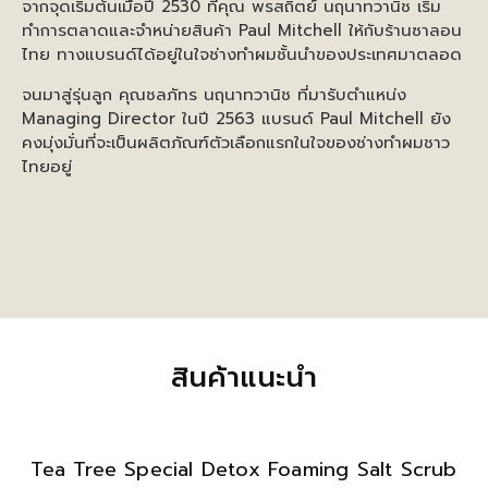
จากจุดเริ่มต้นเมื่อปี 2530 ที่คุณ พรสถิตย์ นฤนาทวานิช เริ่ม
ทำการตลาดและจำหน่ายสินค้า Paul Mitchell ให้กับร้านซาลอน
ไทย ทางแบรนด์ได้อยู่ในใจช่างทำผมชั้นนำของประเทศมาตลอด
จนมาสู่รุ่นลูก คุณชลภัทร นฤนาทวานิช ที่มารับตำแหน่ง
Managing Director ในปี 2563 แบรนด์ Paul Mitchell ยัง
คงมุ่งมั่นที่จะเป็นผลิตภัณฑ์ตัวเลือกแรกในใจของช่างทำผมชาว
ไทยอยู่
สินค้าแนะนำ
Tea Tree Special Detox Foaming Salt Scrub