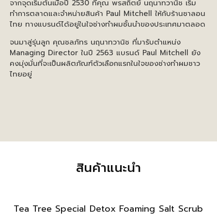
จากจุดเริ่มต้นเมื่อปี 2530 ที่คุณ พรสถิตย์ นฤนาทวานิช เริ่ม
ทำการตลาดและจำหน่ายสินค้า Paul Mitchell ให้กับร้านซาลอน
ไทย ทางแบรนด์ได้อยู่ในใจช่างทำผมชั้นนำของประเทศมาตลอด
จนมาสู่รุ่นลูก คุณชลภัทร นฤนาทวานิช ที่มารับตำแหน่ง
Managing Director ในปี 2563 แบรนด์ Paul Mitchell ยัง
คงมุ่งมั่นที่จะเป็นผลิตภัณฑ์ตัวเลือกแรกในใจของช่างทำผมชาว
ไทยอยู่
สินค้าแนะนำ
Tea Tree Special Detox Foaming Salt Scrub