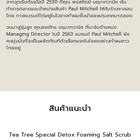
จากจุดเริ่มต้นเมื่อปี 2530 ที่คุณ พรสถิตย์ นฤนาทวานิช เริ่ม
ทำการตลาดและจำหน่ายสินค้า Paul Mitchell ให้กับร้านซาลอน
ไทย ทางแบรนด์ได้อยู่ในใจช่างทำผมชั้นนำของประเทศมาตลอด
จนมาสู่รุ่นลูก คุณชลภัทร นฤนาทวานิช ที่มารับตำแหน่ง
Managing Director ในปี 2563 แบรนด์ Paul Mitchell ยัง
คงมุ่งมั่นที่จะเป็นผลิตภัณฑ์ตัวเลือกแรกในใจของช่างทำผมชาว
ไทยอยู่
สินค้าแนะนำ
Tea Tree Special Detox Foaming Salt Scrub