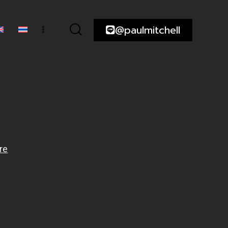
@paulmitchell
ความ
@paulmitchell