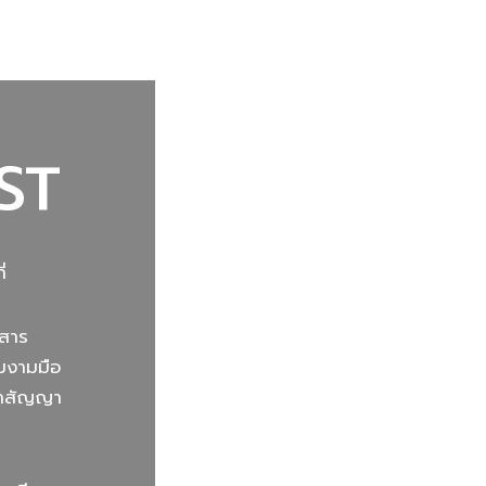
ST
่
กสาร
ามงามมือ
นคำสัญญา