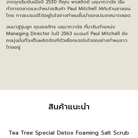
จากจุดเริ่มต้นเมื่อปี 2530 ที่คุณ พรสถิตย์ นฤนาทวานิช เริ่ม
ทำการตลาดและจำหน่ายสินค้า Paul Mitchell ให้กับร้านซาลอน
ไทย ทางแบรนด์ได้อยู่ในใจช่างทำผมชั้นนำของประเทศมาตลอด
จนมาสู่รุ่นลูก คุณชลภัทร นฤนาทวานิช ที่มารับตำแหน่ง
Managing Director ในปี 2563 แบรนด์ Paul Mitchell ยัง
คงมุ่งมั่นที่จะเป็นผลิตภัณฑ์ตัวเลือกแรกในใจของช่างทำผมชาว
ไทยอยู่
สินค้าแนะนำ
Tea Tree Special Detox Foaming Salt Scrub