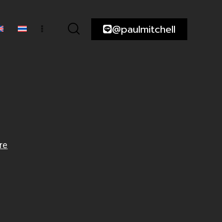
@paulmitchell
ความ
@paulmitchell