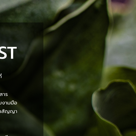
ST
่
กสาร
ามงามมือ
นคำสัญญา