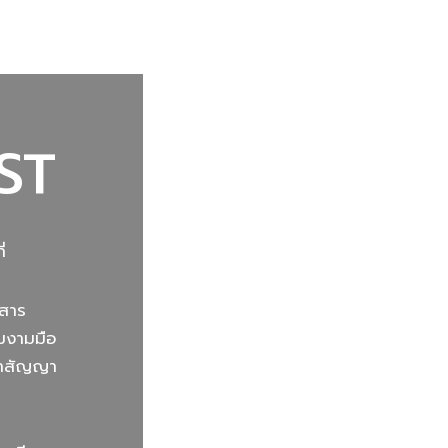
ST
่
กสาร
ามงามมือ
นคำสัญญา