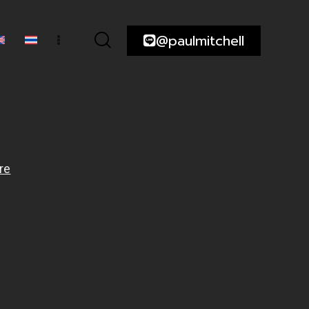
@paulmitchell
ความ
@paulmitchell