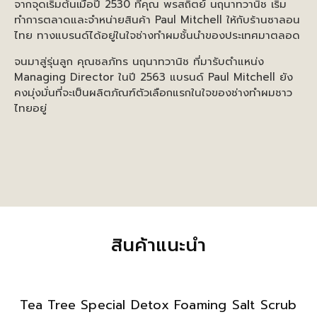
จากจุดเริ่มต้นเมื่อปี 2530 ที่คุณ พรสถิตย์ นฤนาทวานิช เริ่ม
ทำการตลาดและจำหน่ายสินค้า Paul Mitchell ให้กับร้านซาลอน
ไทย ทางแบรนด์ได้อยู่ในใจช่างทำผมชั้นนำของประเทศมาตลอด
จนมาสู่รุ่นลูก คุณชลภัทร นฤนาทวานิช ที่มารับตำแหน่ง
Managing Director ในปี 2563 แบรนด์ Paul Mitchell ยัง
คงมุ่งมั่นที่จะเป็นผลิตภัณฑ์ตัวเลือกแรกในใจของช่างทำผมชาว
ไทยอยู่
สินค้าแนะนำ
Tea Tree Special Detox Foaming Salt Scrub