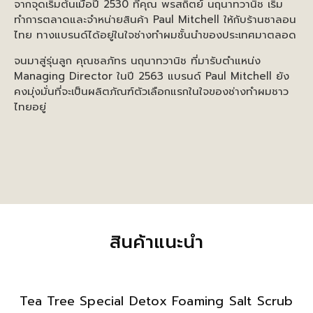
จากจุดเริ่มต้นเมื่อปี 2530 ที่คุณ พรสถิตย์ นฤนาทวานิช เริ่ม
ทำการตลาดและจำหน่ายสินค้า Paul Mitchell ให้กับร้านซาลอน
ไทย ทางแบรนด์ได้อยู่ในใจช่างทำผมชั้นนำของประเทศมาตลอด
จนมาสู่รุ่นลูก คุณชลภัทร นฤนาทวานิช ที่มารับตำแหน่ง
Managing Director ในปี 2563 แบรนด์ Paul Mitchell ยัง
คงมุ่งมั่นที่จะเป็นผลิตภัณฑ์ตัวเลือกแรกในใจของช่างทำผมชาว
ไทยอยู่
สินค้าแนะนำ
Tea Tree Special Detox Foaming Salt Scrub