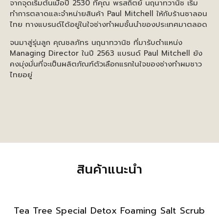
จากจุดเริ่มต้นเมื่อปี 2530 ที่คุณ พรสถิตย์ นฤนาทวานิช เริ่ม
ทำการตลาดและจำหน่ายสินค้า Paul Mitchell ให้กับร้านซาลอน
ไทย ทางแบรนด์ได้อยู่ในใจช่างทำผมชั้นนำของประเทศมาตลอด
จนมาสู่รุ่นลูก คุณชลภัทร นฤนาทวานิช ที่มารับตำแหน่ง
Managing Director ในปี 2563 แบรนด์ Paul Mitchell ยัง
คงมุ่งมั่นที่จะเป็นผลิตภัณฑ์ตัวเลือกแรกในใจของช่างทำผมชาว
ไทยอยู่
สินค้าแนะนำ
Tea Tree Special Detox Foaming Salt Scrub